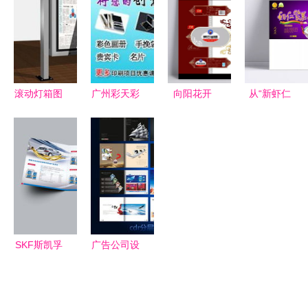
视觉叙事指
觉服务的全
办全攻略
设计的通用
南
方位解决方
魅力与软件
案
开发融合
滚动灯箱图
广州彩天彩
向阳花开
从“新虾仁
片的魅力
色印刷厂
新黑枣蛋糕
紫菜粥”包
走进宿迁市
一站式广告
包装袋的温
装PSD素材
江龙广告制
设计与软件
情设计与视
到创意成品
品厂的高清
开发解决方
觉呈现
解析食品包
工艺
案
装设计的数
字化流程
SKF斯凯孚
广告公司设
自动变速箱
计素材资源
油 卓越性
高清CDR模
能，驱动未
板与企业画